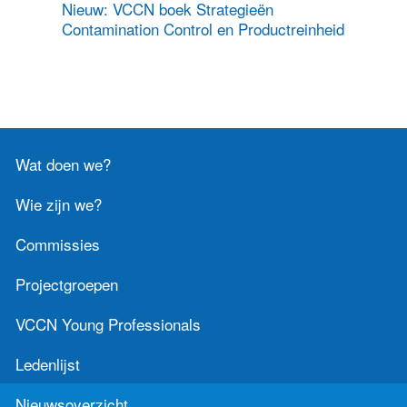
Nieuw: VCCN boek Strategieën
Contact
Contamination Control en Productreinheid
Zoek
Inloggen
Wat doen we?
Wie zijn we?
Commissies
Projectgroepen
VCCN Young Professionals
Ledenlijst
Nieuwsoverzicht