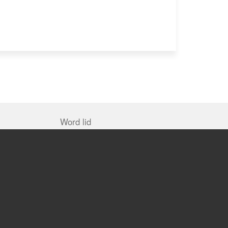
Word lid
orten
Word lid
Statuten en Huishoudelijk
Reglement
Lid van: