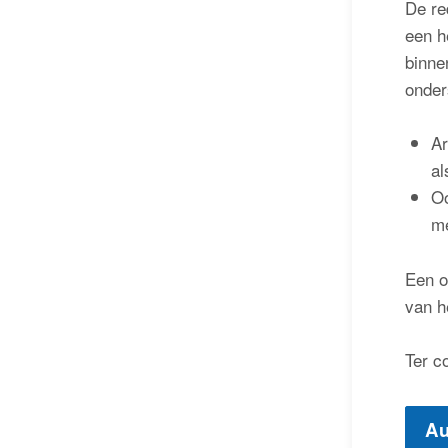
De re
een h
binne
onder
Ar
al
Oo
me
Een o
van h
Ter c
Au