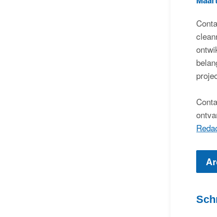
Conta
clean
ontwi
belan
proje
Conta
ontva
Reda
Ar
Sch