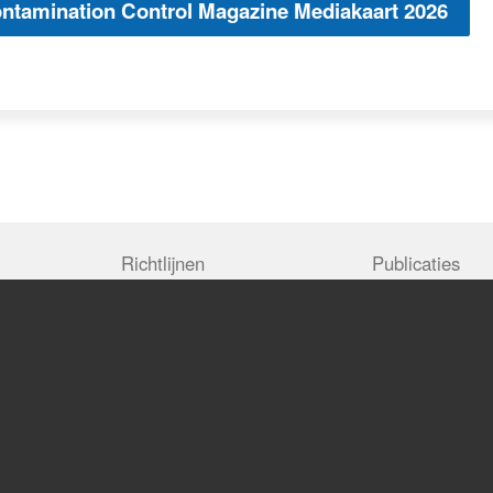
ntamination Control Magazine Mediakaart 2026
Richtlijnen
Publicaties
Richtlijnen
Technische rapp
da
Magazine
o@vccn.nl
Privacy Policy
Algemene voorwaarden