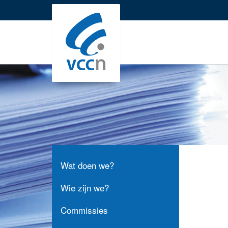
Sla
links
over
Jump
to
navigation
Jump
to
main
content
Wat doen we?
Wie zijn we?
Commissies