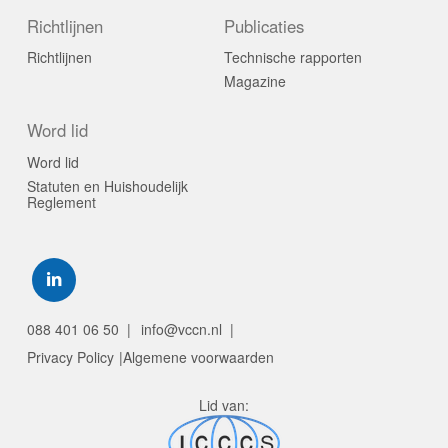
Richtlijnen
Publicaties
Richtlijnen
Technische rapporten
Magazine
Word lid
Word lid
Statuten en Huishoudelijk
Reglement
Visit
our
social
088 401 06 50
info@vccn.nl
media
Privacy Policy
Algemene voorwaarden
pages:
Lid van: