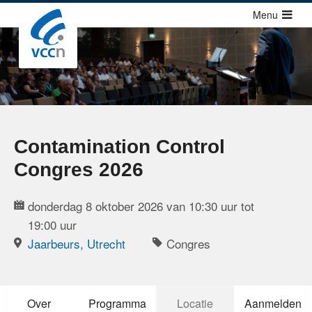
Sla
Menu
links
over
Cursussen
Jump
Congressen
to
Congressen
navigation
Congressen agenda
Jump
Contamination Control
to
Richtlijnen
Congres 2026
main
Publicaties
content
donderdag 8 oktober 2026 van 10:30 uur tot
Over ons
19:00 uur
Jaarbeurs, Utrecht
Congres
Contact
Zoek
Over
Programma
Locatie
Aanmelden