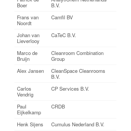
Boer
B.V.
Frans van
Camfil BV
Noordt
Johan van
CaTeC B.V.
Lieverlooy
Marco de
Cleanroom Combination
Bruijn
Group
Alex Jansen
CleanSpace Cleanrooms
B.V.
Carlos
CP Services B.V.
Vendrig
Paul
CRDB
Eijkelkamp
Henk Sijens
Cumulus Nederland B.V.