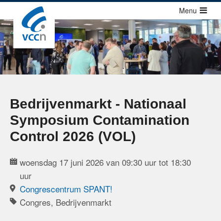
Sla
Menu
links
over
Cursussen
Jump
Congressen
to
Congressen
navigation
Congressen agenda
Jump
Bedrijvenmarkt - Nationaal
to
Richtlijnen
Symposium Contamination
main
Publicaties
content
Control 2026 (VOL)
Over ons
woensdag 17 juni 2026 van 09:30 uur tot 18:30
uur
Contact
Congrescentrum SPANT!
Congres, Bedrijvenmarkt
Zoek