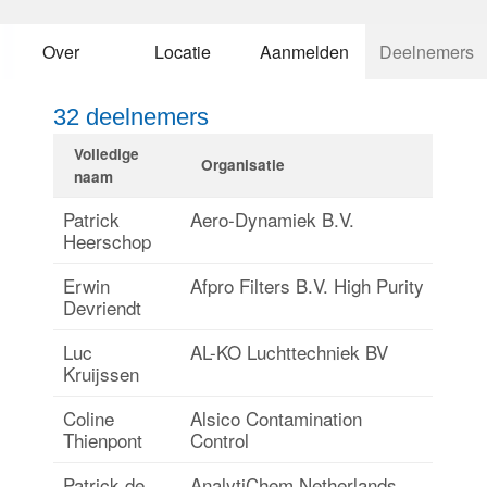
Over
Locatie
Aanmelden
Deelnemers
Inloggen
32 deelnemers
Volledige
Organisatie
naam
Patrick
Aero-Dynamiek B.V.
Heerschop
Erwin
Afpro Filters B.V. High Purity
Devriendt
Luc
AL-KO Luchttechniek BV
Kruijssen
Coline
Alsico Contamination
Thienpont
Control
Patrick de
AnalytiChem Netherlands