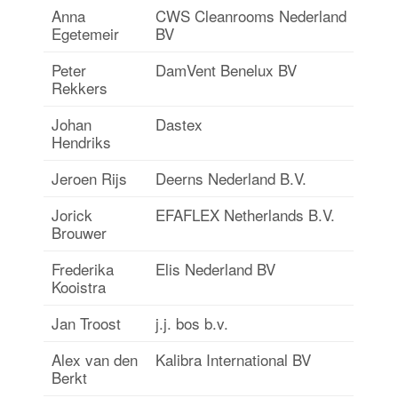
Anna
CWS Cleanrooms Nederland
Egetemeir
BV
Peter
DamVent Benelux BV
Rekkers
Johan
Dastex
Hendriks
Jeroen Rijs
Deerns Nederland B.V.
Jorick
EFAFLEX Netherlands B.V.
Brouwer
Frederika
Elis Nederland BV
Kooistra
Jan Troost
j.j. bos b.v.
Alex van den
Kalibra International BV
Berkt