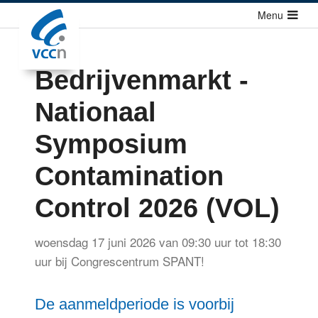
Sla
Menu
links
over
Cursussen
Bedrijvenmarkt -
Jump
Congressen
to
Nationaal
Congressen
navigation
Congressen agenda
Jump
Symposium
to
Richtlijnen
Contamination
main
Publicaties
content
Control 2026 (VOL)
Over ons
woensdag 17 juni 2026 van 09:30 uur tot 18:30
Contact
uur
bij
Congrescentrum SPANT!
De aanmeldperiode is voorbij
Zoek