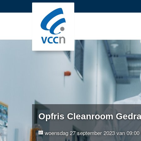
Sla
links
over
Jump
to
navigation
Jump
to
main
content
Opfris Cleanroom Gedr
woensdag 27 september 2023 van 09:00 u