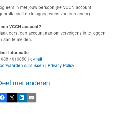
og eers in met jouw persoonlijke VCCN account
gebruik nooit de inloggegevens van een ander).
een VCCN account?
aak eerst een account aan om vervolgens in te loggen
n aan te melden.
eer informatie
 088 4010650 |
e-mail
oorwaarden cursussen
|
Privacy Policy
Deel met anderen
Facebook
X
LinkedIn
E-mail