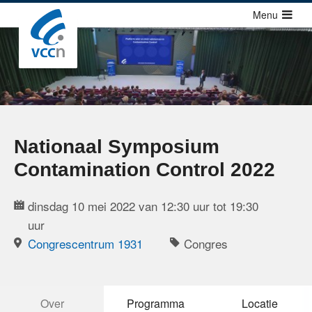
Sla
Menu
links
over
Cursussen
Jump
Congressen
to
Congressen
navigation
Congressen agenda
Jump
Nationaal Symposium
to
Richtlijnen
Contamination Control 2022
main
Publicaties
content
dinsdag 10 mei 2022 van 12:30 uur tot 19:30
Over ons
uur
Congrescentrum 1931
Congres
Contact
Zoek
Over
Programma
Locatie