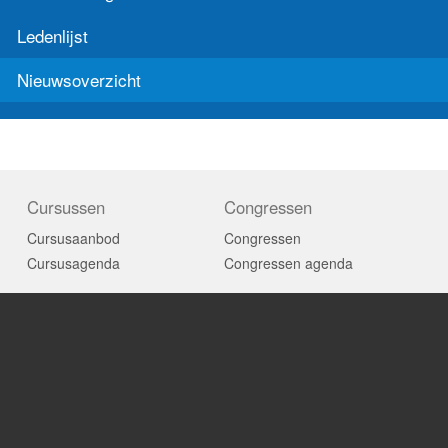
Ledenlijst
Nieuwsoverzicht
Cursussen
Congressen
Cursusaanbod
Congressen
Cursusagenda
Congressen agenda
Richtlijnen
Publicaties
Richtlijnen
Technische rapporten
Magazine
Word lid
Word lid