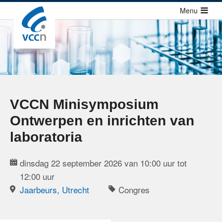
Sla
Menu
links
over
Cursussen
Jump
Congressen
to
Congressen
navigation
Congressen agenda
Jump
VCCN Minisymposium
to
Richtlijnen
Ontwerpen en inrichten van
main
Publicaties
content
laboratoria
Over ons
dinsdag 22 september 2026 van 10:00 uur tot
12:00 uur
Contact
Jaarbeurs, Utrecht
Congres
Zoek