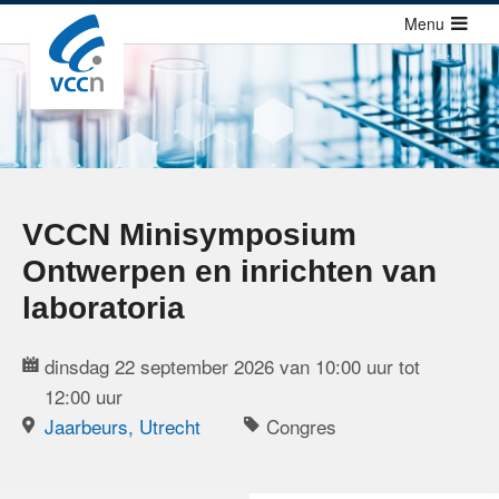
Sla
Menu
links
over
Cursussen
Jump
Congressen
to
Congressen
navigation
Congressen agenda
Jump
VCCN Minisymposium
to
Richtlijnen
Ontwerpen en inrichten van
main
Publicaties
content
laboratoria
Over ons
dinsdag 22 september 2026 van 10:00 uur tot
12:00 uur
Contact
Jaarbeurs, Utrecht
Congres
Zoek