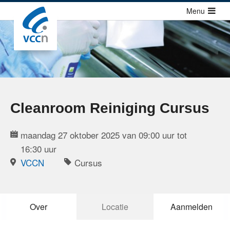
Sla
Menu
links
over
Cursussen
Jump
Congressen
to
Congressen
navigation
Congressen agenda
Jump
Cleanroom Reiniging Cursus
to
Richtlijnen
main
maandag 27 oktober 2025 van 09:00 uur tot
Publicaties
content
16:30 uur
Over ons
VCCN
Cursus
Contact
Over
Locatie
Aanmelden
Zoek