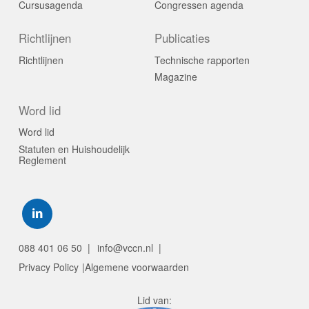
Cursusagenda
Congressen agenda
Richtlijnen
Publicaties
Richtlijnen
Technische rapporten
Magazine
Word lid
Word lid
Statuten en Huishoudelijk
Reglement
Visit
our
social
088 401 06 50
info@vccn.nl
media
Privacy Policy
Algemene voorwaarden
pages:
Lid van: