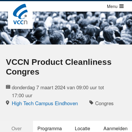
Sla
Menu
links
over
Cursussen
Jump
Congressen
to
Congressen
navigation
Congressen agenda
Jump
VCCN Product Cleanliness
to
Richtlijnen
Congres
main
Publicaties
content
donderdag 7 maart 2024 van 09:00 uur tot
Over ons
17:00 uur
High Tech Campus Eindhoven
Congres
Contact
Zoek
Over
Programma
Locatie
Aanmelden