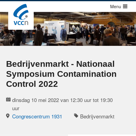
Sla
Menu
links
over
Cursussen
Jump
Congressen
to
Congressen
navigation
Congressen agenda
Jump
Bedrijvenmarkt - Nationaal
to
Richtlijnen
Symposium Contamination
main
Publicaties
content
Control 2022
Over ons
dinsdag 10 mei 2022 van 12:30 uur tot 19:30
uur
Contact
Congrescentrum 1931
Bedrijvenmarkt
Zoek