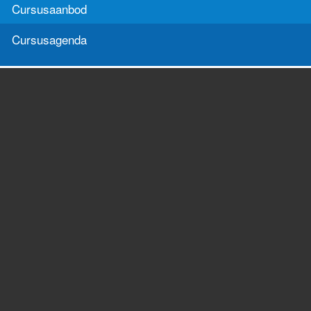
Cursusaanbod
Cursusagenda
Cursussen
Congressen
Cursusaanbod
Congressen
Cursusagenda
Congressen agenda
Richtlijnen
Publicaties
Richtlijnen
Technische rapporten
Magazine
Word lid
Word lid