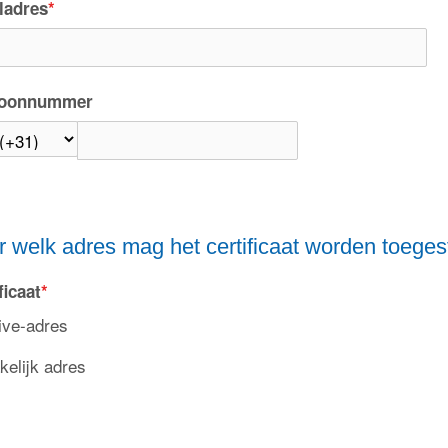
ladres
*
foonnummer
 welk adres mag het certificaat worden toege
ficaat
*
ive-adres
kelijk adres