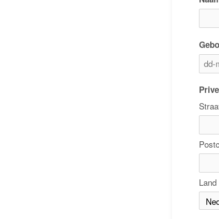
Gebo
Priv
Straa
Post
Land