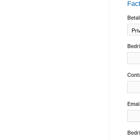
Fac
Betal
Bedr
Cont
Emai
Bedr