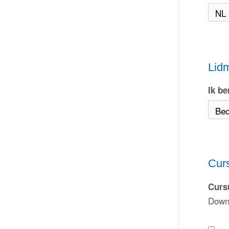
Lid
Ik be
Cur
Curs
Down