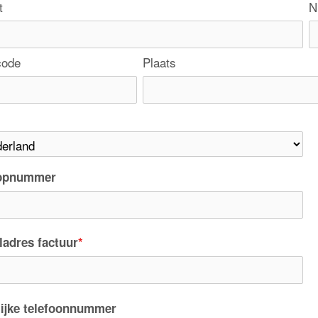
t
N
code
Plaats
opnummer
ladres factuur
*
lijke telefoonnummer