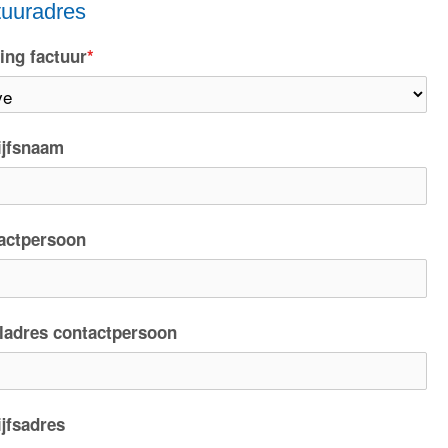
tuuradres
ing factuur
*
ijfsnaam
actpersoon
ladres contactpersoon
ijfsadres