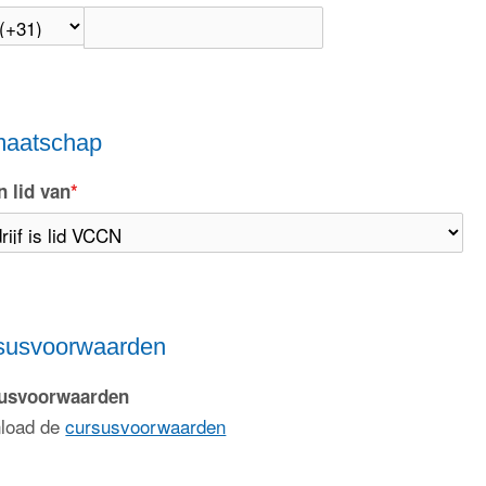
maatschap
n lid van
*
susvoorwaarden
usvoorwaarden
load de
cursusvoorwaarden