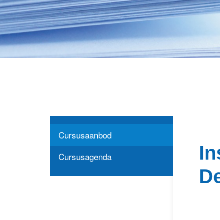
Cursusaanbod
In
Cursusagenda
De