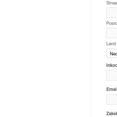
Straa
Post
Land
Inko
Emai
Zake