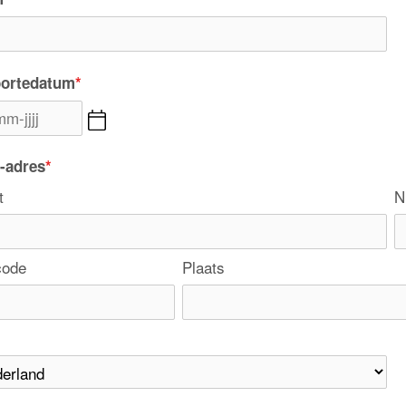
ortedatum
*
e-adres
*
t
N
code
Plaats