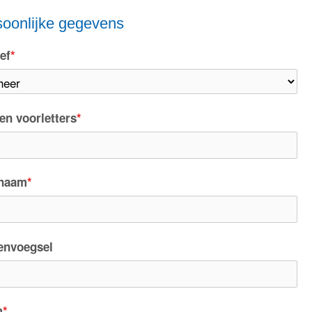
soonlijke gegevens
ef
*
 en voorletters
*
naam
*
envoegsel
m
*