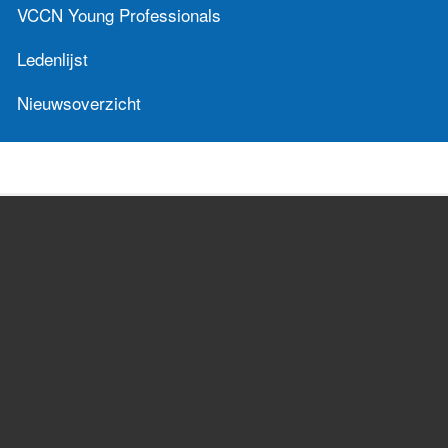
VCCN Young Professionals
Ledenlijst
Nieuwsoverzicht
Cursussen
Congressen
Cursusaanbod
Congressen
Cursusagenda
Congressen agenda
Richtlijnen
Publicaties
Richtlijnen
Technische rapporten
Magazine
Word lid