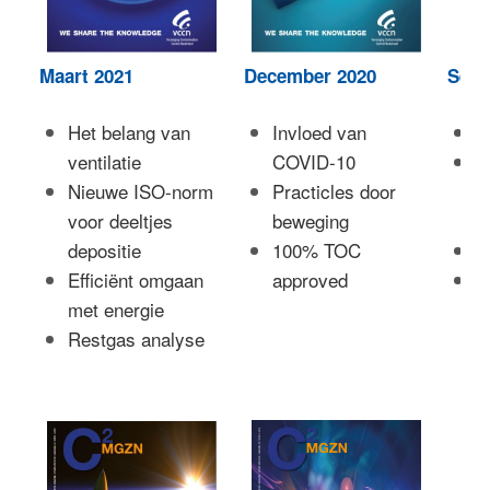
Maart 2021
December 2020
Sept
Het belang van
Invloed van
C
ventilatie
COVID-10
C
Nieuwe ISO-norm
Practicles door
a
voor deeltjes
beweging
G
depositie
100% TOC
D
Efficiënt omgaan
approved
C
met energie
p
Restgas analyse