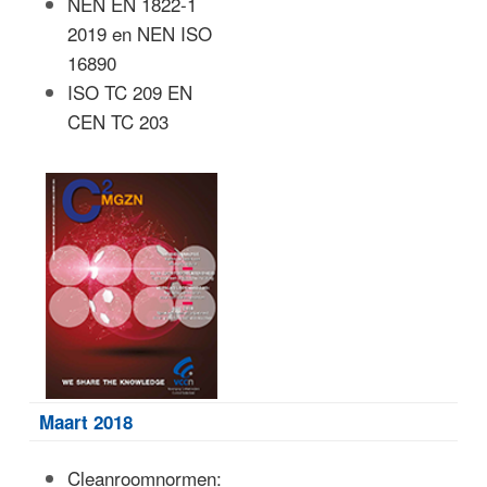
NEN EN 1822-1
l
2019 en NEN ISO
16890
ISO TC 209 EN
CEN TC 203
Maart 2018
Cleanroomnormen: