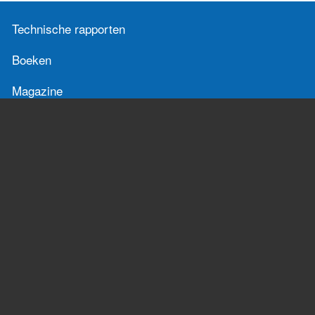
Technische rapporten
Boeken
Magazine
FAQ (Bronnen - Kennis)
Cursussen
Congressen
Cursusaanbod
Congressen
Cursusagenda
Congressen agenda
Richtlijnen
Publicaties
Richtlijnen
Technische rapporten