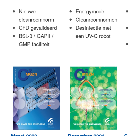
Nieuwe
Energymode
O
cleanroomnorm
Cleanroomnormen
r
CFD gevalideerd
Desinfectie met
D
BSL-3 / GAPII /
een UV-C robot
fi
GMP faciliteit
H
h