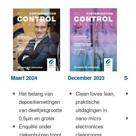
Maart 2024
December 2023
Sept
Het belang van
Clean loves lean,
C
depositiemetingen
praktische
o
van deeltjesgrootte
uitdagingen in
M
0,5µm en groter
nano-micro
V
Enquête onder
electronices
c
ziekenhuizen toont
cleanrooms
j