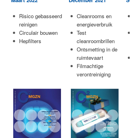
Maart 2022
December 2021
Sept
Risico gebasseerd
Cleanrooms en
E
reinigen
energieverbruik
c
Circulair bouwen
Test
T
Hepfilters
cleanroombrillen
c
Ontsmetting in de
c
ruimtevaart
H
Filmachtige
verontreiniging