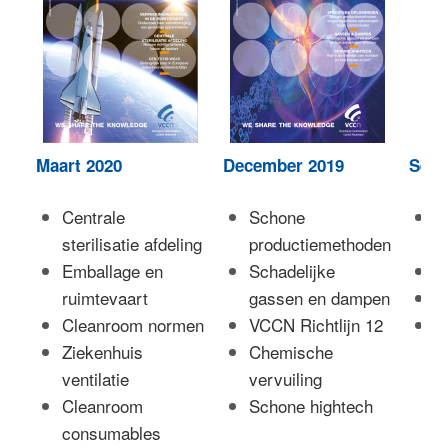
Maart 2020
December 2019
Sept
Centrale
Schone
I
sterilisatie afdeling
productiemethoden
p
Emballage en
Schadelijke
H
ruimtevaart
gassen en dampen
T
Cleanroom normen
VCCN Richtlijn 12
C
Ziekenhuis
Chemische
h
ventilatie
vervuiling
Cleanroom
Schone hightech
consumables