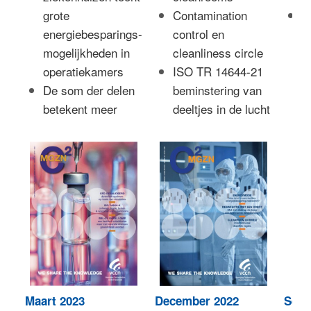
grote
Contamination
E
energiebesparings-
control en
m
mogelijkheden in
cleanliness circle
c
operatiekamers
ISO TR 14644-21
c
De som der delen
beminstering van
d
betekent meer
deeltjes in de lucht
ri
Maart 2023
December 2022
Sept