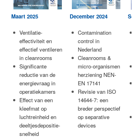
Maart 2025
December 2024
Sept
Ventilatie-
Contamination
P
effectiviteit en
control in
v
effectief ventileren
Nederland
c
in cleanrooms
Cleanrooms &
1
Significante
micro-organismen
D
reductie van de
herziening NEN-
n
energievraag in
EN 17141
C
operatiekamers
Revisie van ISO
o
Effect van een
14644-7: een
b
kleefmat op
breder perspectief
b
luchtreinheid en
op separative
M
deeltjesdepositie-
devices
r
snelheid
u