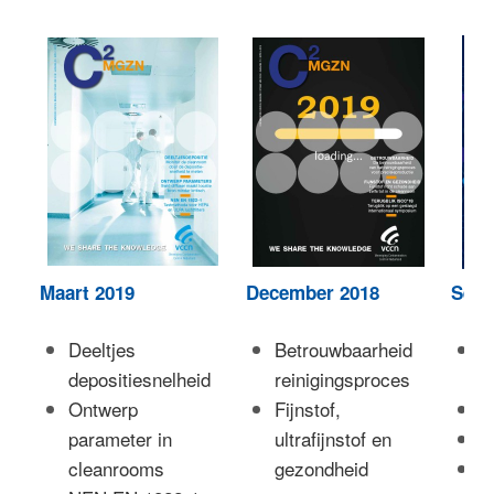
Maart 2019
December 2018
Sept
Deeltjes
Betrouwbaarheid
S
depositiesnelheid
reinigingsproces
s
Ontwerp
Fijnstof,
N
parameter in
ultrafijnstof en
M
cleanrooms
gezondheid
E